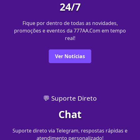
24/7
Fique por dentro de todas as novidades,
promoções e eventos da 777AA.Com em tempo
real!
Ver Notícias
💬 Suporte Direto
Chat
Suporte direto via Telegram, respostas rápidas e
atendimento personalizado!