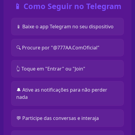
📱 Como Seguir no Telegram
📱 Baixe o app Telegram no seu dispositivo
🔍 Procure por "@777AA.ComOficial"
👆 Toque em "Entrar" ou "Join"
🔔 Ative as notificações para não perder
nada
💬 Participe das conversas e interaja