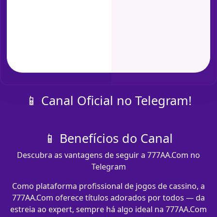
📱 Canal Oficial no Telegram!
📱 Benefícios do Canal
Descubra as vantagens de seguir a 777AA.Com no
Telegram
Como plataforma profissional de jogos de cassino, a
777AA.Com oferece títulos adorados por todos — da
estreia ao expert, sempre há algo ideal na 777AA.Com