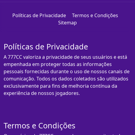
Políticas de Privacidade
Termos e Condições
Sitemap
Políticas de Privacidade
A 777CC valoriza a privacidade de seus usuários e está
empenhada em proteger todas as informações
pessoais fornecidas durante o uso de nossos canais de
comunicação. Todos os dados coletados são utilizados
exclusivamente para fins de melhoria contínua da
experiência de nossos jogadores.
Termos e Condições