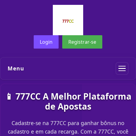
Login
Registrar-se
Menu
📱 777CC A Melhor Plataforma
de Apostas
Cadastre-se na 777CC para ganhar bônus no
cadastro e em cada recarga. Com a 777CC, você