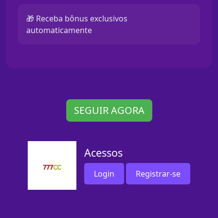
🎁 Receba bônus exclusivos
automaticamente
SEGUIR AGORA
Acessos
Login
Registrar-se