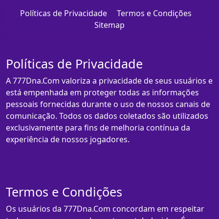
Políticas de Privacidade
Termos e Condições
Sitemap
Políticas de Privacidade
A 777Dna.Com valoriza a privacidade de seus usuários e
está empenhada em proteger todas as informações
pessoais fornecidas durante o uso de nossos canais de
comunicação. Todos os dados coletados são utilizados
exclusivamente para fins de melhoria contínua da
experiência de nossos jogadores.
Termos e Condições
Os usuários da 777Dna.Com concordam em respeitar