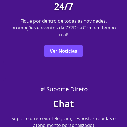
24/7
Fique por dentro de todas as novidades,
promoções e eventos da 777Dna.Com em tempo
real!
Ver Notícias
💬 Suporte Direto
Chat
Suporte direto via Telegram, respostas rápidas e
atendimento personalizado!