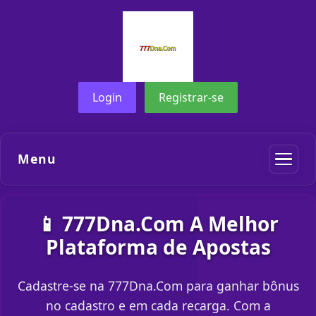
Login
Registrar-se
Menu
📱 777Dna.Com A Melhor
Plataforma de Apostas
Cadastre-se na 777Dna.Com para ganhar bônus
no cadastro e em cada recarga. Com a