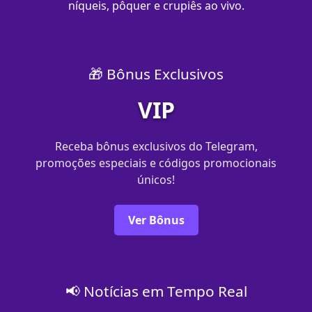
níqueis, pôquer e crupiês ao vivo.
🎁 Bônus Exclusivos
VIP
Receba bônus exclusivos do Telegram,
promoções especiais e códigos promocionais
únicos!
Ver Bônus
📢 Notícias em Tempo Real