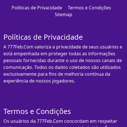
Políticas de Privacidade
Termos e Condições
Sitemap
Políticas de Privacidade
A 777Feb.Com valoriza a privacidade de seus usuários e
está empenhada em proteger todas as informações
pessoais fornecidas durante o uso de nossos canais de
comunicação. Todos os dados coletados são utilizados
exclusivamente para fins de melhoria contínua da
experiência de nossos jogadores.
Termos e Condições
Os usuários da 777Feb.Com concordam em respeitar