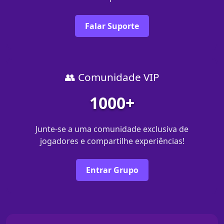
Falar Suporte
👥 Comunidade VIP
1000+
Junte-se a uma comunidade exclusiva de
jogadores e compartilhe experiências!
Entrar Grupo