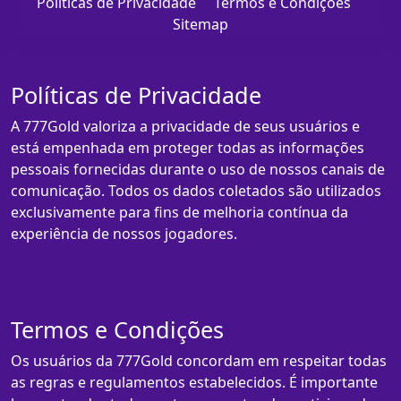
Políticas de Privacidade
Termos e Condições
Sitemap
Políticas de Privacidade
A 777Gold valoriza a privacidade de seus usuários e
está empenhada em proteger todas as informações
pessoais fornecidas durante o uso de nossos canais de
comunicação. Todos os dados coletados são utilizados
exclusivamente para fins de melhoria contínua da
experiência de nossos jogadores.
Termos e Condições
Os usuários da 777Gold concordam em respeitar todas
as regras e regulamentos estabelecidos. É importante