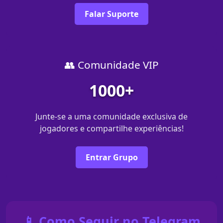
Falar Suporte
👥 Comunidade VIP
1000+
Junte-se a uma comunidade exclusiva de
jogadores e compartilhe experiências!
Entrar Grupo
📱 Como Seguir no Telegram