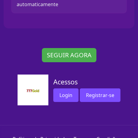
automaticamente
SEGUIR AGORA
Acessos
Login
Registrar-se