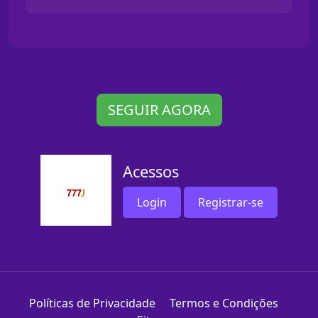
SEGUIR AGORA
Acessos
Login
Registrar-se
Políticas de Privacidade
Termos e Condições