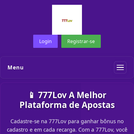
Login
Registrar-se
Menu
📱 777Lov A Melhor
Plataforma de Apostas
Cadastre-se na 777Lov para ganhar bônus no
cadastro e em cada recarga. Com a 777Lov, você