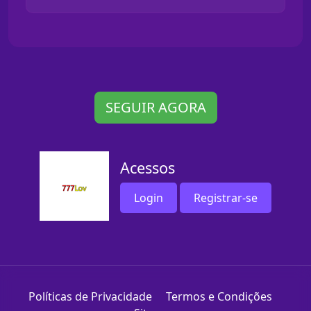
SEGUIR AGORA
Acessos
Login
Registrar-se
Políticas de Privacidade
Termos e Condições