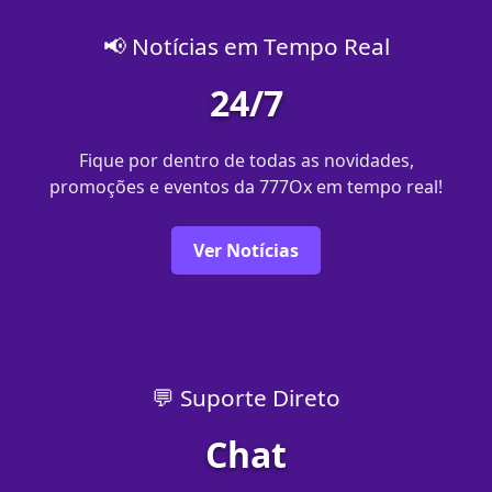
📢 Notícias em Tempo Real
24/7
Fique por dentro de todas as novidades,
promoções e eventos da 777Ox em tempo real!
Ver Notícias
💬 Suporte Direto
Chat