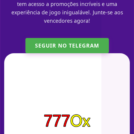
tem acesso a promoções incríveis e uma
experiência de jogo inigualável. Junte-se aos
vencedores agora!
SEGUIR NO TELEGRAM