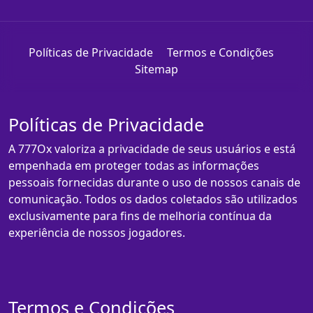
Políticas de Privacidade
Termos e Condições
Sitemap
Políticas de Privacidade
A 777Ox valoriza a privacidade de seus usuários e está
empenhada em proteger todas as informações
pessoais fornecidas durante o uso de nossos canais de
comunicação. Todos os dados coletados são utilizados
exclusivamente para fins de melhoria contínua da
experiência de nossos jogadores.
Termos e Condições