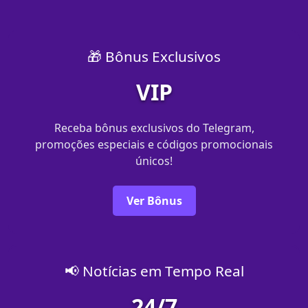
🎁 Bônus Exclusivos
VIP
Receba bônus exclusivos do Telegram,
promoções especiais e códigos promocionais
únicos!
Ver Bônus
📢 Notícias em Tempo Real
24/7