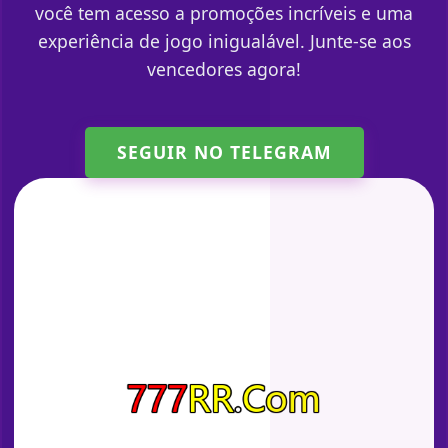
você tem acesso a promoções incríveis e uma
experiência de jogo inigualável. Junte-se aos
vencedores agora!
SEGUIR NO TELEGRAM