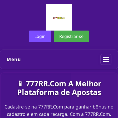
Login
Registrar-se
Menu
📱 777RR.Com A Melhor
Plataforma de Apostas
Cadastre-se na 777RR.Com para ganhar bônus no
cadastro e em cada recarga. Com a 777RR.Com,