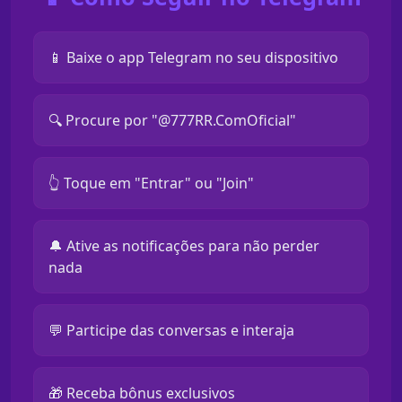
📱 Baixe o app Telegram no seu dispositivo
🔍 Procure por "@777RR.ComOficial"
👆 Toque em "Entrar" ou "Join"
🔔 Ative as notificações para não perder
nada
💬 Participe das conversas e interaja
🎁 Receba bônus exclusivos