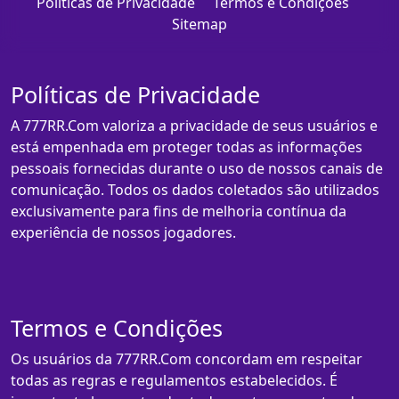
Políticas de Privacidade
Termos e Condições
Sitemap
Políticas de Privacidade
A 777RR.Com valoriza a privacidade de seus usuários e
está empenhada em proteger todas as informações
pessoais fornecidas durante o uso de nossos canais de
comunicação. Todos os dados coletados são utilizados
exclusivamente para fins de melhoria contínua da
experiência de nossos jogadores.
Termos e Condições
Os usuários da 777RR.Com concordam em respeitar
todas as regras e regulamentos estabelecidos. É