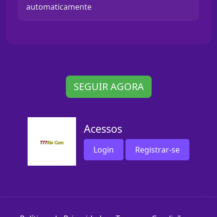
automaticamente
SEGUIR AGORA
Acessos
Login
Registrar-se