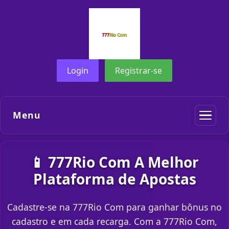
Login
Registrar-se
Menu
📱 777Rio Com A Melhor
Plataforma de Apostas
Cadastre-se na 777Rio Com para ganhar bônus no
cadastro e em cada recarga. Com a 777Rio Com,