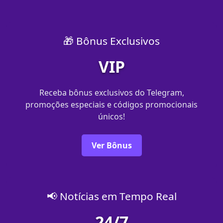
🎁 Bônus Exclusivos
VIP
Receba bônus exclusivos do Telegram,
promoções especiais e códigos promocionais
únicos!
Ver Bônus
📢 Notícias em Tempo Real
24/7