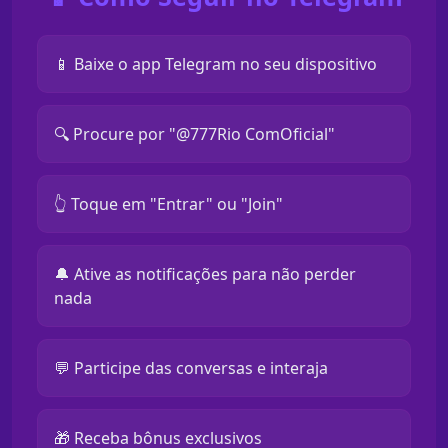
📱 Baixe o app Telegram no seu dispositivo
🔍 Procure por "@777Rio ComOficial"
👆 Toque em "Entrar" ou "Join"
🔔 Ative as notificações para não perder
nada
💬 Participe das conversas e interaja
🎁 Receba bônus exclusivos