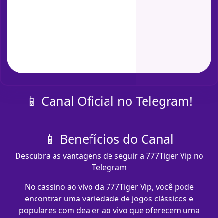
📱 Canal Oficial no Telegram!
📱 Benefícios do Canal
Descubra as vantagens de seguir a 777Tiger Vip no
Telegram
No cassino ao vivo da 777Tiger Vip, você pode
encontrar uma variedade de jogos clássicos e
populares com dealer ao vivo que oferecem uma