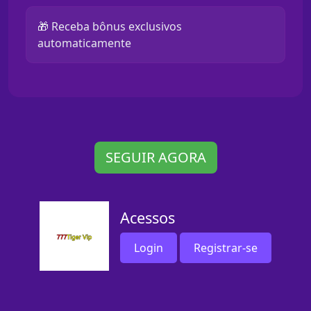
🎁 Receba bônus exclusivos
automaticamente
SEGUIR AGORA
Acessos
Login
Registrar-se