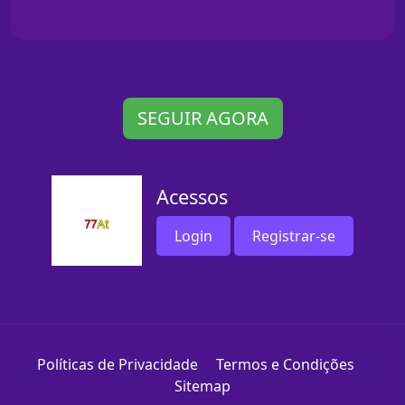
SEGUIR AGORA
Acessos
Login
Registrar-se
Políticas de Privacidade
Termos e Condições
Sitemap