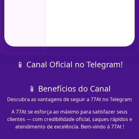
📱 Canal Oficial no Telegram!
📱 Benefícios do Canal
Descubra as vantagens de seguir a 77At no Telegram
A 77At se esforça ao máximo para satisfazer seus
clientes — com credibilidade oficial, saques rápidos e
atendimento de excelência. Bem-vindo à 77At !