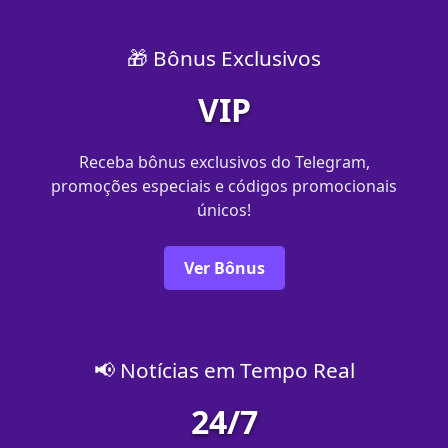
🎁 Bônus Exclusivos
VIP
Receba bônus exclusivos do Telegram,
promoções especiais e códigos promocionais
únicos!
Ver Bônus
📢 Notícias em Tempo Real
24/7