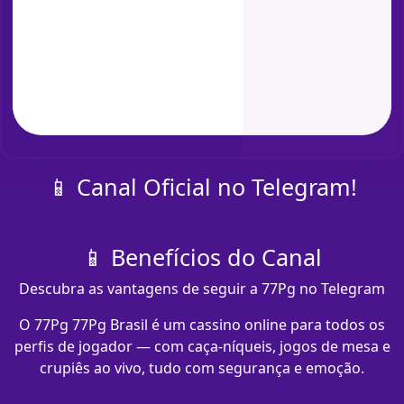
📱 Canal Oficial no Telegram!
📱 Benefícios do Canal
Descubra as vantagens de seguir a 77Pg no Telegram
O 77Pg 77Pg Brasil é um cassino online para todos os
perfis de jogador — com caça-níqueis, jogos de mesa e
crupiês ao vivo, tudo com segurança e emoção.