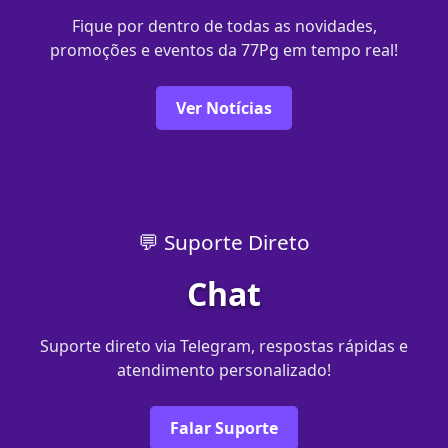
Fique por dentro de todas as novidades,
promoções e eventos da 77Pg em tempo real!
Ver Notícias
💬 Suporte Direto
Chat
Suporte direto via Telegram, respostas rápidas e
atendimento personalizado!
Falar Suporte