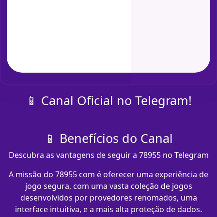
📱 Canal Oficial no Telegram!
📱 Benefícios do Canal
Descubra as vantagens de seguir a 78955 no Telegram
A missão do 78955 com​ é oferecer uma experiência de
jogo segura, com uma vasta coleção de jogos
desenvolvidos por provedores renomados, uma
interface intuitiva, e a mais alta proteção de dados.