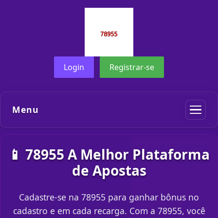
Login
Registrar-se
Menu
📱 78955 A Melhor Plataforma
de Apostas
Cadastre-se na 78955 para ganhar bônus no
cadastro e em cada recarga. Com a 78955, você