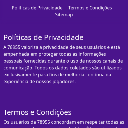
Políticas de Privacidade
Termos e Condições
Sitemap
Políticas de Privacidade
A 78955 valoriza a privacidade de seus usuários e está
empenhada em proteger todas as informações
pessoais fornecidas durante o uso de nossos canais de
comunicação. Todos os dados coletados são utilizados
exclusivamente para fins de melhoria contínua da
experiência de nossos jogadores.
Termos e Condições
Os usuários da 78955 concordam em respeitar todas as