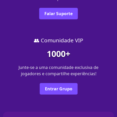
Falar Suporte
👥 Comunidade VIP
1000+
Junte-se a uma comunidade exclusiva de
jogadores e compartilhe experiências!
Entrar Grupo