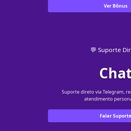
Ver Bônus
💬 Suporte Di
Cha
Suporte direto via Telegram, r
atendimento persona
Falar Suport