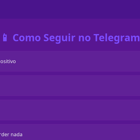
📱 Como Seguir no Telegram
ositivo
erder nada