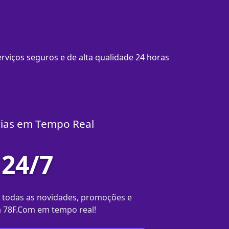
erviços seguros e de alta qualidade 24 horas
cias em Tempo Real
24/7
e todas as novidades, promoções e
a 78F.Com em tempo real!