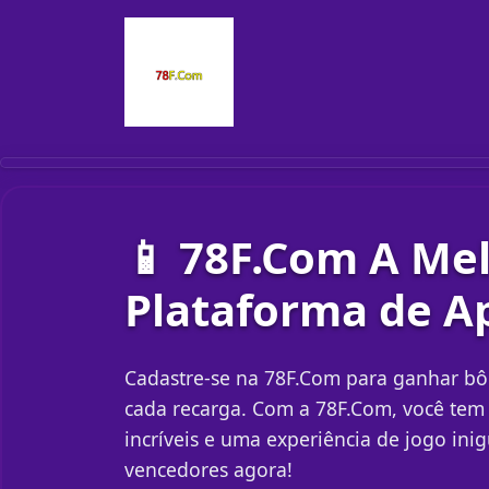
📱 78F.Com A Me
Plataforma de A
Cadastre-se na 78F.Com para ganhar bô
cada recarga. Com a 78F.Com, você tem
incríveis e uma experiência de jogo inig
vencedores agora!