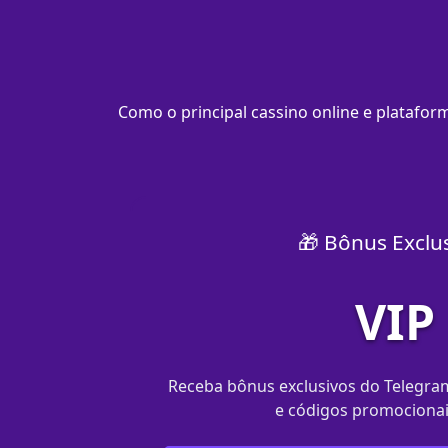
Como o principal cassino online e plataform
🎁 Bônus Exclu
VIP
Receba bônus exclusivos do Telegra
e códigos promocionai