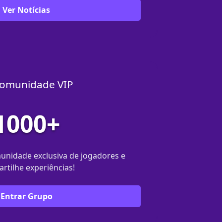
Ver Notícias
Comunidade VIP
1000+
unidade exclusiva de jogadores e
rtilhe experiências!
Entrar Grupo