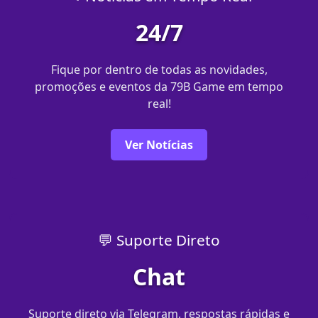
24/7
Fique por dentro de todas as novidades,
promoções e eventos da 79B Game em tempo
real!
Ver Notícias
💬 Suporte Direto
Chat
Suporte direto via Telegram, respostas rápidas e