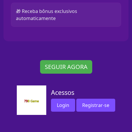
🎁 Receba bônus exclusivos
automaticamente
SEGUIR AGORA
Acessos
Login
Registrar-se