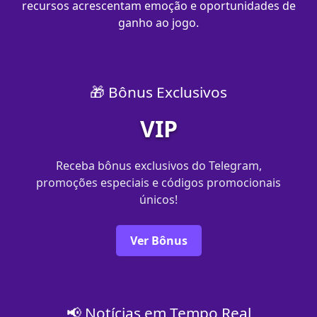
recursos acrescentam emoção e oportunidades de
ganho ao jogo.
🎁 Bônus Exclusivos
VIP
Receba bônus exclusivos do Telegram,
promoções especiais e códigos promocionais
únicos!
Ver Bônus
📢 Notícias em Tempo Real