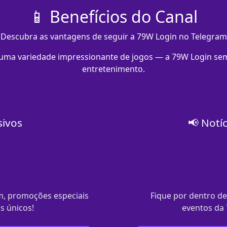
📱 Benefícios do Canal
Descubra as vantagens de seguir a 79W Login no Telegram
 uma variedade impressionante de jogos — a 79W Login semp
entretenimento.
sivos
📢 Notí
m, promoções especiais
Fique por dentro d
s únicos!
eventos da