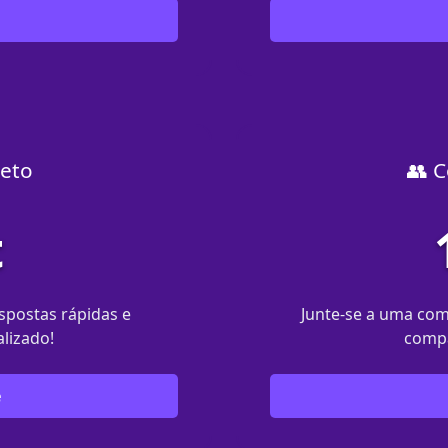
reto
👥 
t
espostas rápidas e
Junte-se a uma com
lizado!
compa
e