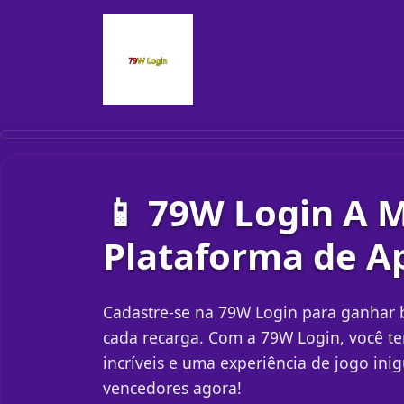
📱 79W Login A 
Plataforma de A
Cadastre-se na 79W Login para ganhar 
cada recarga. Com a 79W Login, você t
incríveis e uma experiência de jogo inig
vencedores agora!