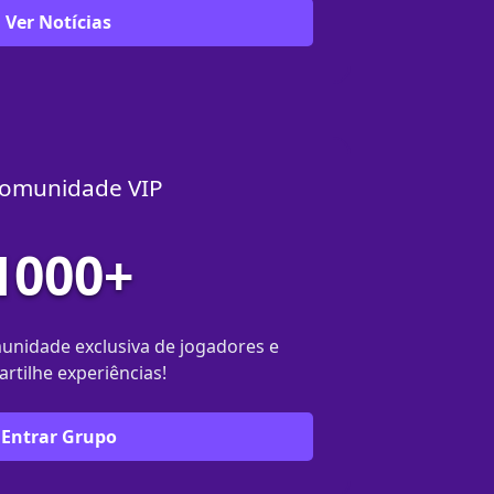
Ver Notícias
Comunidade VIP
1000+
unidade exclusiva de jogadores e
rtilhe experiências!
Entrar Grupo