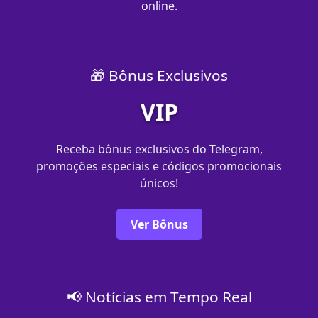
online.
🎁 Bônus Exclusivos
VIP
Receba bônus exclusivos do Telegram,
promoções especiais e códigos promocionais
únicos!
Ver Bônus
📢 Notícias em Tempo Real