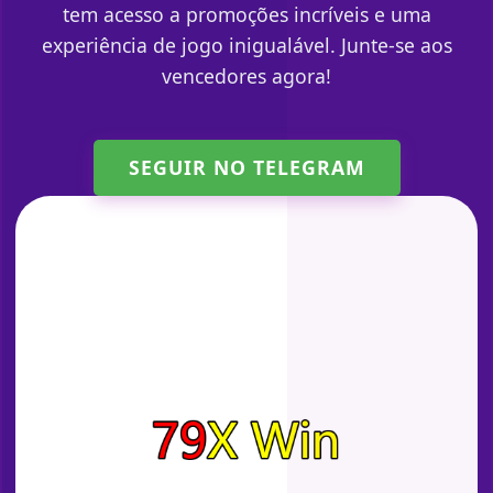
tem acesso a promoções incríveis e uma
experiência de jogo inigualável. Junte-se aos
vencedores agora!
SEGUIR NO TELEGRAM