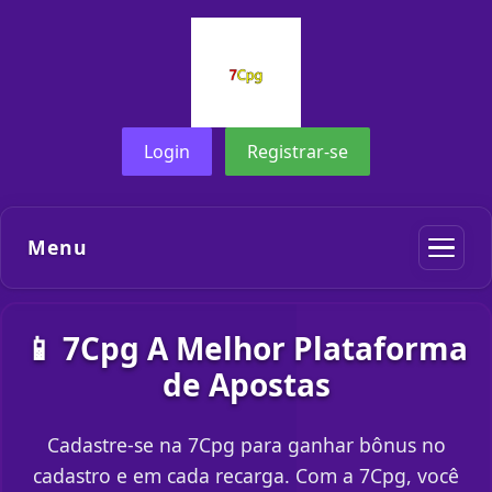
Login
Registrar-se
Menu
📱 7Cpg A Melhor Plataforma
de Apostas
Cadastre-se na 7Cpg para ganhar bônus no
cadastro e em cada recarga. Com a 7Cpg, você