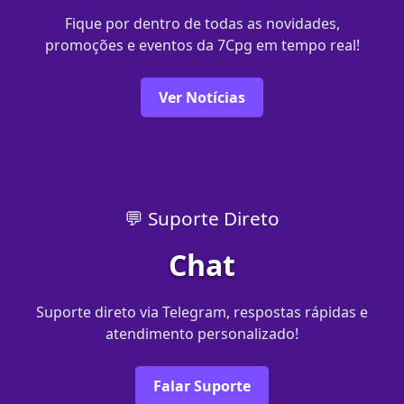
Fique por dentro de todas as novidades,
promoções e eventos da 7Cpg em tempo real!
Ver Notícias
💬 Suporte Direto
Chat
Suporte direto via Telegram, respostas rápidas e
atendimento personalizado!
Falar Suporte