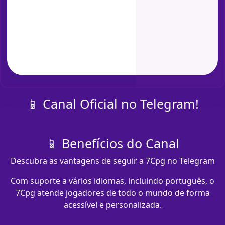
📱 Canal Oficial no Telegram!
📱 Benefícios do Canal
Descubra as vantagens de seguir a 7Cpg no Telegram
Com suporte a vários idiomas, incluindo português, o
7Cpg atende jogadores de todo o mundo de forma
acessível e personalizada.