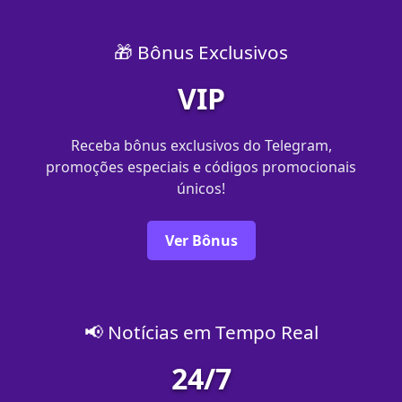
🎁 Bônus Exclusivos
VIP
Receba bônus exclusivos do Telegram,
promoções especiais e códigos promocionais
únicos!
Ver Bônus
📢 Notícias em Tempo Real
24/7