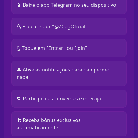
📱 Baixe o app Telegram no seu dispositivo
🔍 Procure por "@7CpgOficial"
👆 Toque em "Entrar" ou "Join"
🔔 Ative as notificações para não perder
nada
💬 Participe das conversas e interaja
🎁 Receba bônus exclusivos
automaticamente