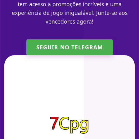
tem acesso a promoções incríveis e uma
experiência de jogo inigualável. Junte-se aos
vencedores agora!
SEGUIR NO TELEGRAM