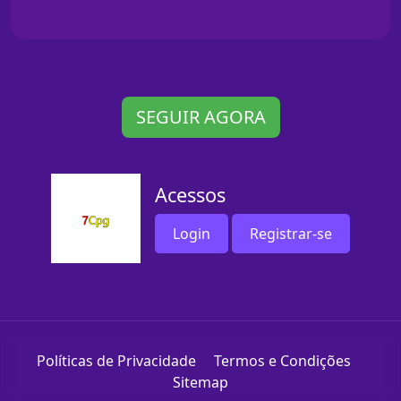
SEGUIR AGORA
Acessos
Login
Registrar-se
Políticas de Privacidade
Termos e Condições
Sitemap