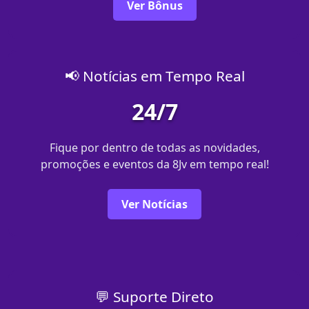
Ver Bônus
📢 Notícias em Tempo Real
24/7
Fique por dentro de todas as novidades,
promoções e eventos da 8Jv em tempo real!
Ver Notícias
💬 Suporte Direto