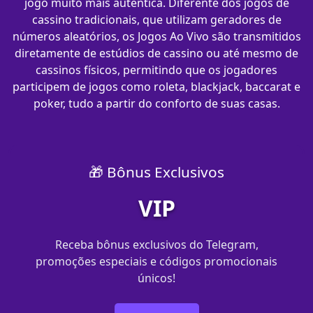
jogo muito mais autêntica. Diferente dos jogos de
cassino tradicionais, que utilizam geradores de
números aleatórios, os Jogos Ao Vivo são transmitidos
diretamente de estúdios de cassino ou até mesmo de
cassinos físicos, permitindo que os jogadores
participem de jogos como roleta, blackjack, baccarat e
poker, tudo a partir do conforto de suas casas.
🎁 Bônus Exclusivos
VIP
Receba bônus exclusivos do Telegram,
promoções especiais e códigos promocionais
únicos!