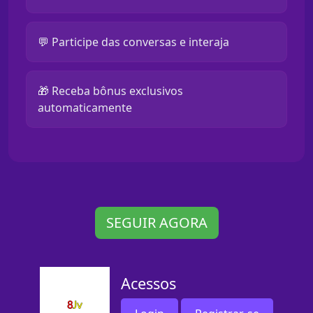
💬 Participe das conversas e interaja
🎁 Receba bônus exclusivos
automaticamente
SEGUIR AGORA
Acessos