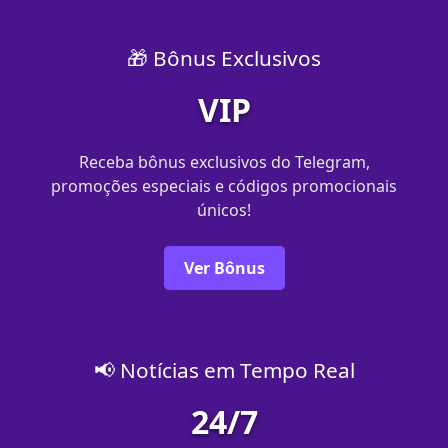
🎁 Bônus Exclusivos
VIP
Receba bônus exclusivos do Telegram,
promoções especiais e códigos promocionais
únicos!
Ver Bônus
📢 Notícias em Tempo Real
24/7