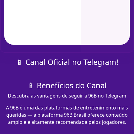
📱 Canal Oficial no Telegram!
📱 Benefícios do Canal
Descubra as vantagens de seguir a 96B no Telegram
A 96B é uma das plataformas de entretenimento mais
queridas — a plataforma 96B Brasil oferece conteúdo
amplo e é altamente recomendada pelos jogadores.