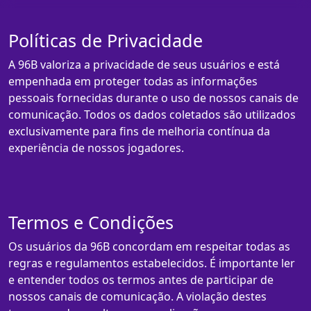
Políticas de Privacidade
A 96B valoriza a privacidade de seus usuários e está
empenhada em proteger todas as informações
pessoais fornecidas durante o uso de nossos canais de
comunicação. Todos os dados coletados são utilizados
exclusivamente para fins de melhoria contínua da
experiência de nossos jogadores.
Termos e Condições
Os usuários da 96B concordam em respeitar todas as
regras e regulamentos estabelecidos. É importante ler
e entender todos os termos antes de participar de
nossos canais de comunicação. A violação destes