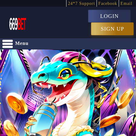
24*7 Support
Facebook
Email
LOGIN
SIGN UP
Menu