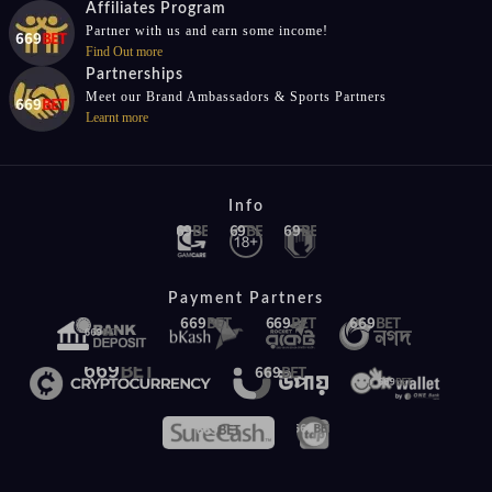
Affiliates Program
Partner with us and earn some income!
Find Out more
Partnerships
Meet our Brand Ambassadors & Sports Partners
Learnt more
Info
Payment Partners